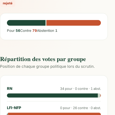
rejeté
Pour
56
Contre
79
Abstention
1
Répartition des votes par groupe
Position de chaque groupe politique lors du scrutin.
RN
34
pour ·
0
contre ·
1
abst.
LFI-NFP
0
pour ·
26
contre ·
0
abst.