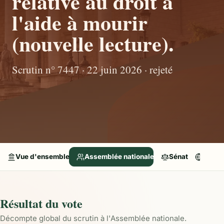
relative au droit à
l'aide à mourir
(nouvelle lecture).
Scrutin n° 7447 · 22 juin 2026 · rejeté
Vue d'ensemble
Assemblée nationale
Sénat
Parle
Résultat du vote
Décompte global du scrutin à l'Assemblée nationale.