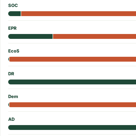
SOC
EPR
EcoS
DR
Dem
AD