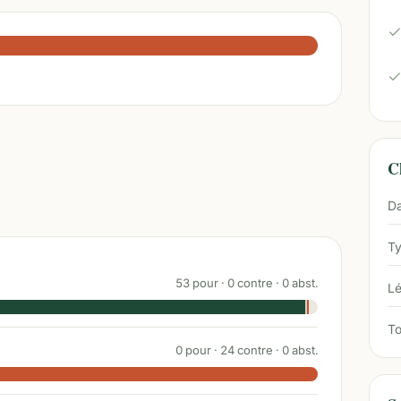
Ch
Da
Ty
53
pour ·
0
contre ·
0
abst.
Lé
To
0
pour ·
24
contre ·
0
abst.