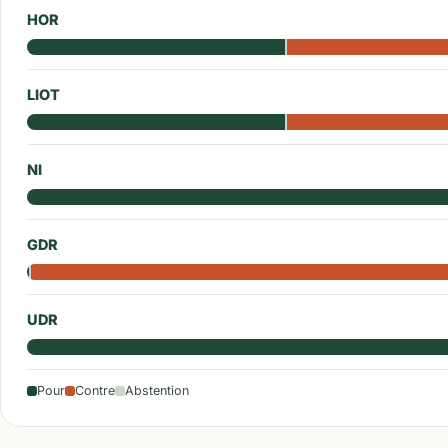
HOR
LIOT
NI
GDR
UDR
Pour
Contre
Abstention