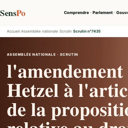
Sens
Po
Comprendre
Parlement
Gouv
Accueil
Assemblée nationale
Scrutin
Scrutin n°7435
ASSEMBLÉE NATIONALE · SCRUTIN
l'amendement 
Hetzel à l'arti
de la propositi
relative au droi