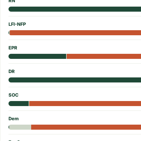
RN
LFI-NFP
EPR
DR
SOC
Dem