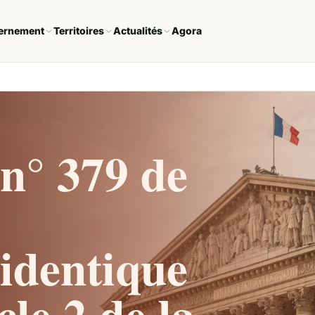
ernement
Territoires
Actualités
Agora
n° 379 de
identique
cle 2 de la