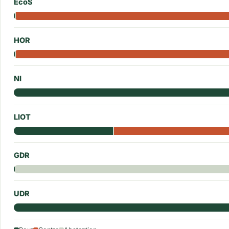
EcoS
HOR
NI
LIOT
GDR
UDR