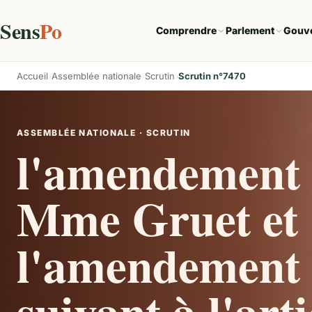
Sens
Po
Comprendre
Parlement
Gouv
Accueil
Assemblée nationale
Scrutin
Scrutin n°7470
ASSEMBLÉE NATIONALE · SCRUTIN
l'amendement 
Mme Gruet et
l'amendement 
suivant à l'arti