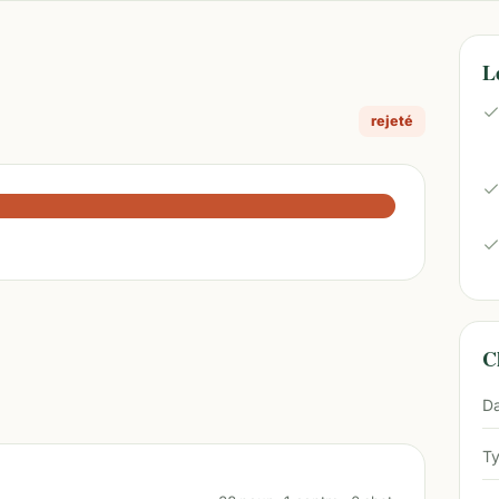
L
rejeté
Ch
Da
Ty