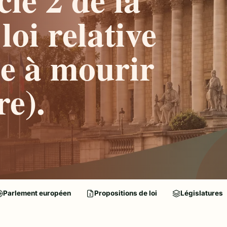
loi relative
de à mourir
re).
Parlement européen
Propositions de loi
Législatures