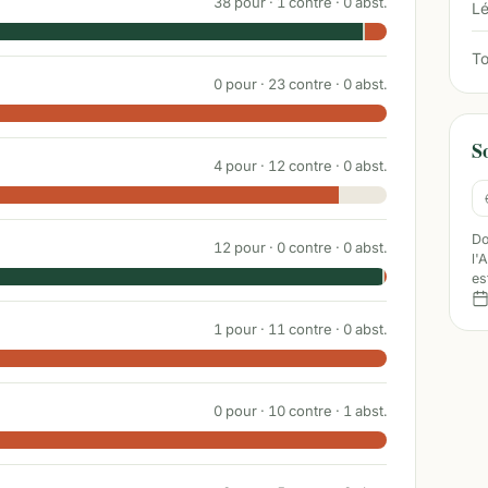
38
pour ·
1
contre ·
0
abst.
Lé
To
0
pour ·
23
contre ·
0
abst.
S
4
pour ·
12
contre ·
0
abst.
Do
12
pour ·
0
contre ·
0
abst.
l'
es
1
pour ·
11
contre ·
0
abst.
0
pour ·
10
contre ·
1
abst.