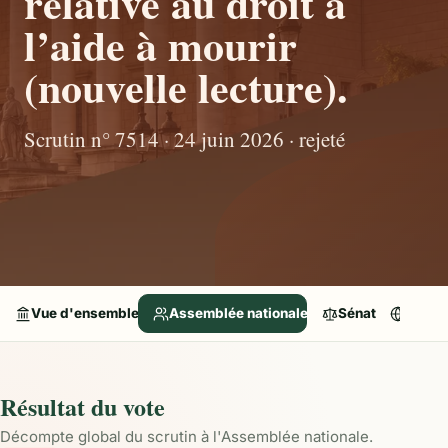
relative au droit à
l’aide à mourir
(nouvelle lecture).
Scrutin n° 7514 · 24 juin 2026 · rejeté
Vue d'ensemble
Assemblée nationale
Sénat
Parle
Résultat du vote
Décompte global du scrutin à l'Assemblée nationale.