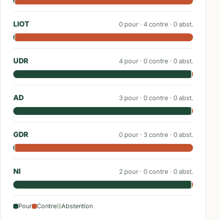
LIOT
0
pour ·
4
contre ·
0
abst.
UDR
4
pour ·
0
contre ·
0
abst.
AD
3
pour ·
0
contre ·
0
abst.
GDR
0
pour ·
3
contre ·
0
abst.
NI
2
pour ·
0
contre ·
0
abst.
Pour
Contre
Abstention