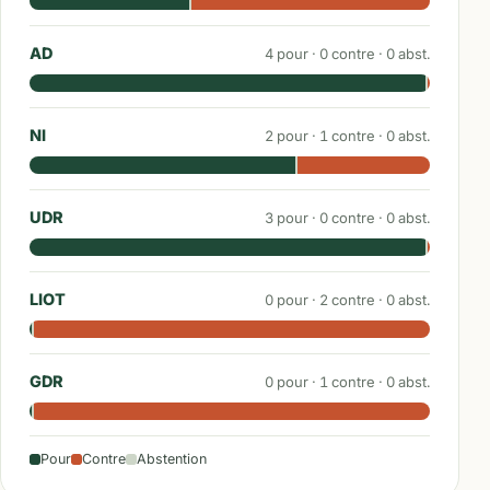
AD
4
pour ·
0
contre ·
0
abst.
NI
2
pour ·
1
contre ·
0
abst.
UDR
3
pour ·
0
contre ·
0
abst.
LIOT
0
pour ·
2
contre ·
0
abst.
GDR
0
pour ·
1
contre ·
0
abst.
Pour
Contre
Abstention