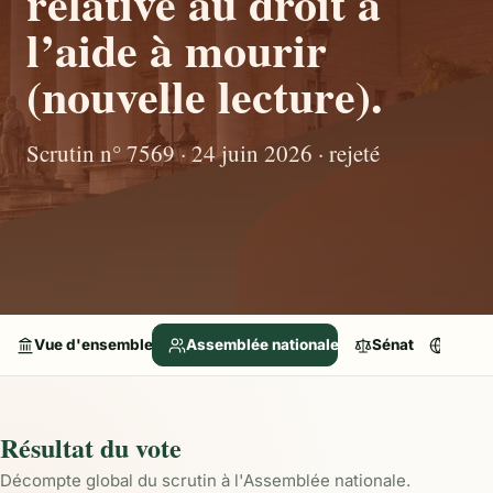
relative au droit à
l’aide à mourir
(nouvelle lecture).
Scrutin n° 7569 · 24 juin 2026 · rejeté
Vue d'ensemble
Assemblée nationale
Sénat
Parle
Résultat du vote
Décompte global du scrutin à l'Assemblée nationale.