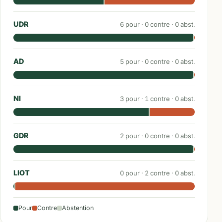
UDR
6
pour ·
0
contre ·
0
abst.
AD
5
pour ·
0
contre ·
0
abst.
NI
3
pour ·
1
contre ·
0
abst.
GDR
2
pour ·
0
contre ·
0
abst.
LIOT
0
pour ·
2
contre ·
0
abst.
Pour
Contre
Abstention