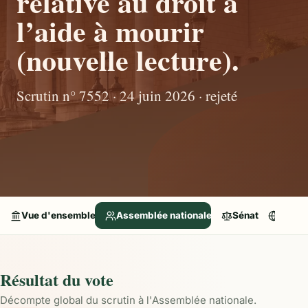
relative au droit à
l’aide à mourir
(nouvelle lecture).
Scrutin n° 7552 · 24 juin 2026 · rejeté
Vue d'ensemble
Assemblée nationale
Sénat
Parle
Résultat du vote
Décompte global du scrutin à l'Assemblée nationale.