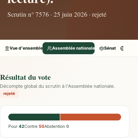
Scrutin n° 7576 · 25 juin 2026 · rejeté
Vue d'ensemble
Assemblée nationale
Sénat
Parle
Résultat du vote
Décompte global du scrutin à l'Assemblée nationale.
rejeté
Pour
42
Contre
50
Abstention
0