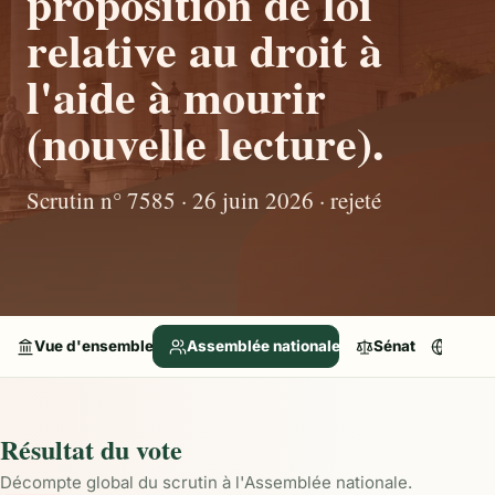
proposition de loi
relative au droit à
l'aide à mourir
(nouvelle lecture).
Scrutin n° 7585 · 26 juin 2026 · rejeté
Vue d'ensemble
Assemblée nationale
Sénat
Parle
Résultat du vote
Décompte global du scrutin à l'Assemblée nationale.