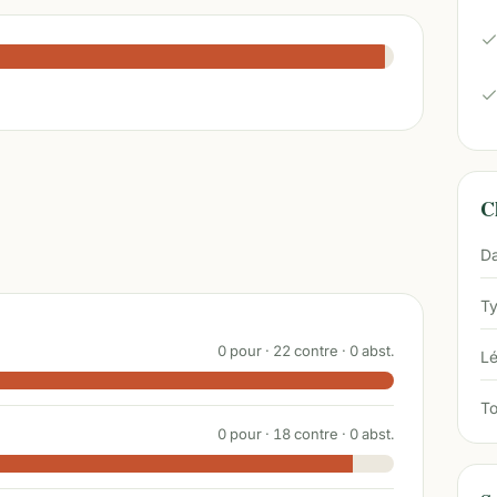
Ch
Da
Ty
0
pour ·
22
contre ·
0
abst.
Lé
To
0
pour ·
18
contre ·
0
abst.