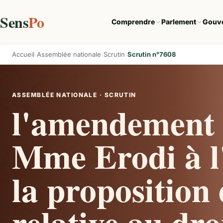
Sens
Po
Comprendre
Parlement
Gouv
Accueil
Assemblée nationale
Scrutin
Scrutin n°7608
ASSEMBLÉE NATIONALE · SCRUTIN
l'amendement 
Mme Erodi à l'
la proposition 
relative au droi