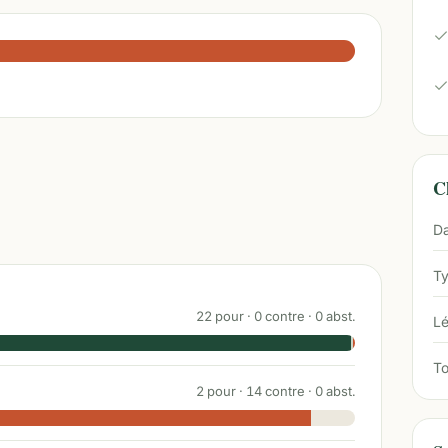
Ch
Da
Ty
22
pour ·
0
contre ·
0
abst.
Lé
To
2
pour ·
14
contre ·
0
abst.