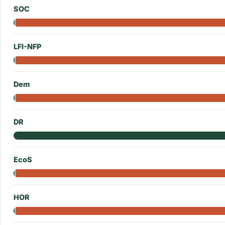
SOC
LFI-NFP
Dem
DR
EcoS
HOR