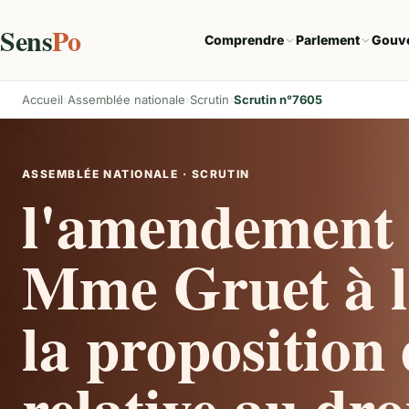
Sens
Po
Comprendre
Parlement
Gouv
Accueil
Assemblée nationale
Scrutin
Scrutin n°7605
ASSEMBLÉE NATIONALE · SCRUTIN
l'amendement 
Mme Gruet à l'
la proposition 
relative au droi