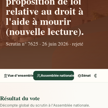
proposition de loi
relative au droit à
l'aide à mourir
(nouvelle lecture).
Scrutin n° 7625 · 26 juin 2026 · rejeté
Vue d'ensemble
Assemblée nationale
Sénat
Parle
Résultat du vote
Décompte global du scrutin à l'Assemblée nationale.