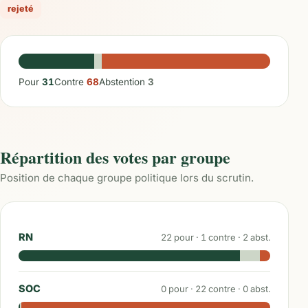
rejeté
Pour
31
Contre
68
Abstention
3
Répartition des votes par groupe
Position de chaque groupe politique lors du scrutin.
RN
22
pour ·
1
contre ·
2
abst.
SOC
0
pour ·
22
contre ·
0
abst.