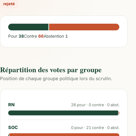
rejeté
Pour
38
Contre
66
Abstention
1
Répartition des votes par groupe
Position de chaque groupe politique lors du scrutin.
RN
26
pour ·
0
contre ·
0
abst.
SOC
0
pour ·
21
contre ·
0
abst.