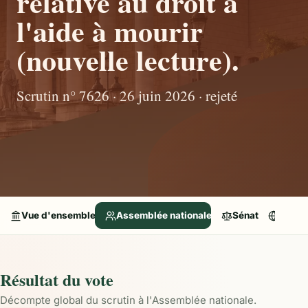
relative au droit à
l'aide à mourir
(nouvelle lecture).
Scrutin n° 7626 · 26 juin 2026 · rejeté
Vue d'ensemble
Assemblée nationale
Sénat
Parle
Résultat du vote
Décompte global du scrutin à l'Assemblée nationale.