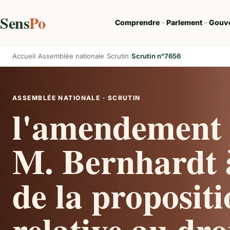
Sens
Po
Comprendre
Parlement
Gouv
Accueil
Assemblée nationale
Scrutin
Scrutin n°7656
ASSEMBLÉE NATIONALE · SCRUTIN
l'amendement 
M. Bernhardt à
de la propositi
relative au droi