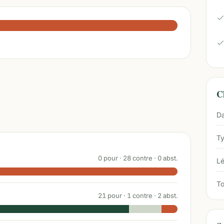
Ch
Da
Ty
0
pour ·
28
contre ·
0
abst.
Lé
To
21
pour ·
1
contre ·
2
abst.