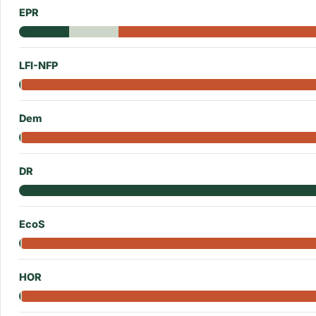
EPR
LFI-NFP
Dem
DR
EcoS
HOR