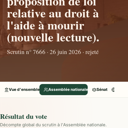
proposition de loi
relative au droit à
l'aide à mourir
(nouvelle lecture).
Scrutin n° 7666 · 26 juin 2026 · rejeté
Vue d'ensemble
Assemblée nationale
Sénat
Parle
Résultat du vote
Décompte global du scrutin à l'Assemblée nationale.