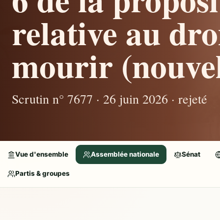
relative au droi
mourir (nouvel
Scrutin n° 7677 · 26 juin 2026 · rejeté
Vue d'ensemble
Assemblée nationale
Sénat
Partis & groupes