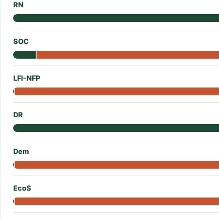
RN
SOC
LFI-NFP
DR
Dem
EcoS