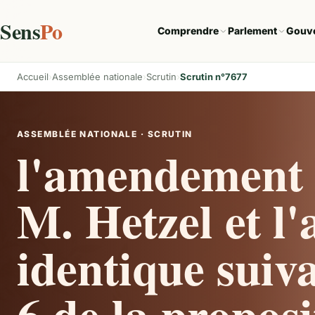
Sens
Po
Comprendre
Parlement
Gouv
Accueil
Assemblée nationale
Scrutin
Scrutin n°7677
ASSEMBLÉE NATIONALE · SCRUTIN
l'amendement 
M. Hetzel et 
identique suiva
6 de la proposi