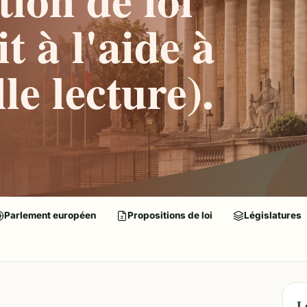
t à l'aide à
le lecture).
Parlement européen
Propositions de loi
Législatures
L