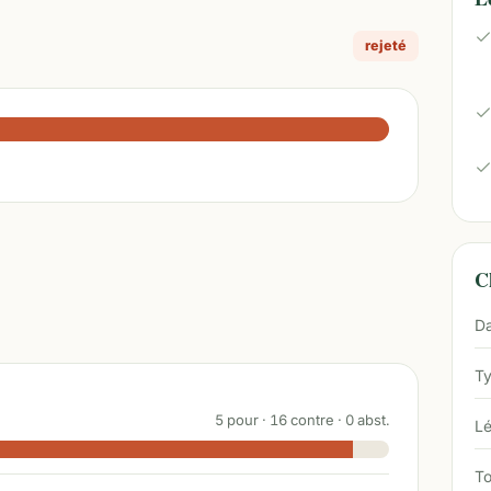
rejeté
Ch
Da
Ty
5
pour ·
16
contre ·
0
abst.
Lé
To