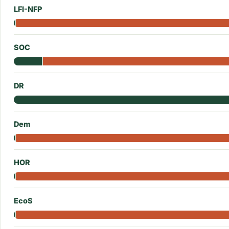
LFI-NFP
SOC
DR
Dem
HOR
EcoS