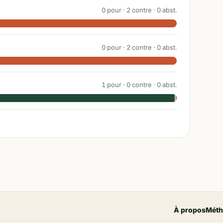
0
pour ·
2
contre ·
0
abst.
0
pour ·
2
contre ·
0
abst.
1
pour ·
0
contre ·
0
abst.
À propos
Méth