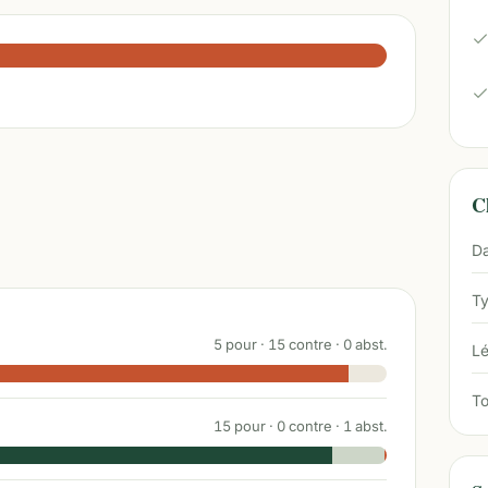
Ch
Da
Ty
5
pour ·
15
contre ·
0
abst.
Lé
To
15
pour ·
0
contre ·
1
abst.