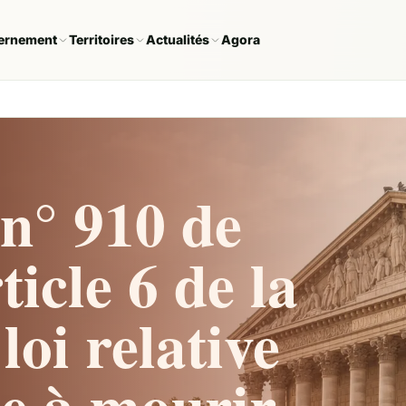
ernement
Territoires
Actualités
Agora
n° 910 de
ticle 6 de la
loi relative
de à mourir