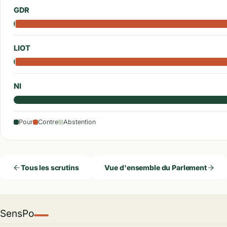
GDR
LIOT
NI
Pour
Contre
Abstention
Tous les scrutins
Vue d'ensemble du Parlement
SensPo