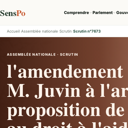
Sens
Po
Comprendre
Parlement
Gouv
Accueil
Assemblée nationale
Scrutin
Scrutin n°7673
ASSEMBLÉE NATIONALE · SCRUTIN
l'amendement 
M. Juvin à l'ar
proposition de 
au droit à l'ai