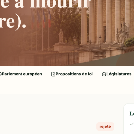
re).
Parlement européen
Propositions de loi
Législatures
L
rejeté