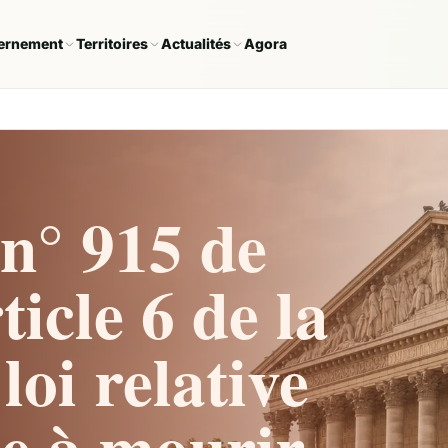
ernement
Territoires
Actualités
Agora
n° 915 de
ticle 6 de la
loi relative
de à mourir