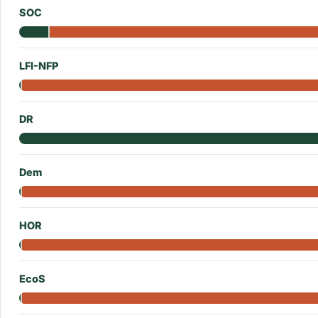
SOC
LFI-NFP
DR
Dem
HOR
EcoS