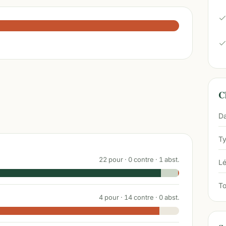
Ch
Da
Ty
22
pour ·
0
contre ·
1
abst.
Lé
To
4
pour ·
14
contre ·
0
abst.