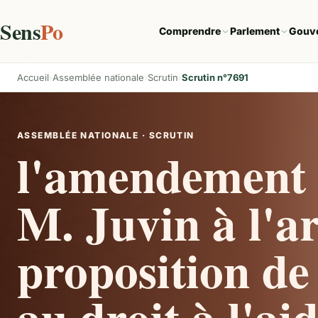
Sens
Po
Comprendre
Parlement
Gouv
Accueil
Assemblée nationale
Scrutin
Scrutin n°7691
ASSEMBLÉE NATIONALE · SCRUTIN
l'amendement 
M. Juvin à l'ar
proposition de 
au droit à l'ai