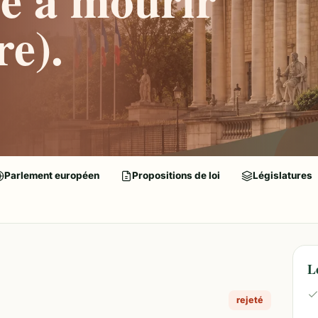
re).
Parlement européen
Propositions de loi
Législatures
L
rejeté