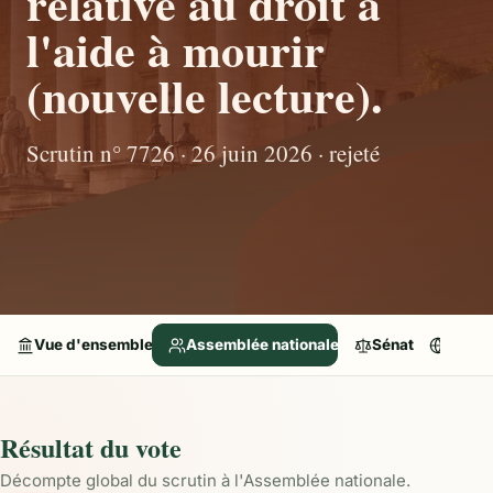
relative au droit à
l'aide à mourir
(nouvelle lecture).
Scrutin n° 7726 · 26 juin 2026 · rejeté
Vue d'ensemble
Assemblée nationale
Sénat
Parle
Résultat du vote
Décompte global du scrutin à l'Assemblée nationale.