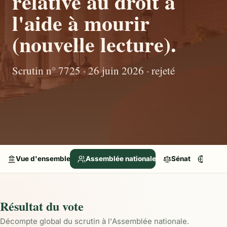
relative au droit à
l'aide à mourir
(nouvelle lecture).
Scrutin n° 7725 · 26 juin 2026 · rejeté
Vue d'ensemble
Assemblée nationale
Sénat
Parle
Résultat du vote
Décompte global du scrutin à l'Assemblée nationale.