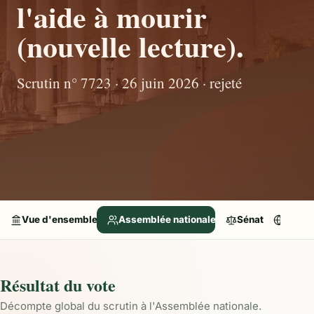
l'aide à mourir
(nouvelle lecture).
Scrutin n° 7723 · 26 juin 2026 · rejeté
Vue d'ensemble
Assemblée nationale
Sénat
Parle
Résultat du vote
Décompte global du scrutin à l'Assemblée nationale.