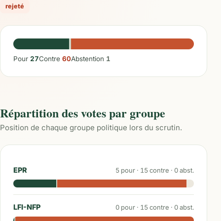
rejeté
Pour
27
Contre
60
Abstention
1
Répartition des votes par groupe
Position de chaque groupe politique lors du scrutin.
EPR
5
pour ·
15
contre ·
0
abst.
LFI-NFP
0
pour ·
15
contre ·
0
abst.