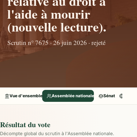
relative au droit à
l'aide à mourir
(nouvelle lecture).
Scrutin n° 7675 · 26 juin 2026 · rejeté
Vue d'ensemble
Assemblée nationale
Sénat
Parle
Résultat du vote
Décompte global du scrutin à l'Assemblée nationale.