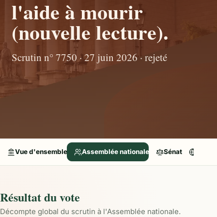
l'aide à mourir
(nouvelle lecture).
Scrutin n° 7750 · 27 juin 2026 · rejeté
Vue d'ensemble
Assemblée nationale
Sénat
Parle
Résultat du vote
Décompte global du scrutin à l'Assemblée nationale.