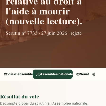
relative au droit à
l'aide à mourir
(nouvelle lecture).
Scrutin n° 7733 · 27 juin 2026 · rejeté
Vue d'ensemble
Assemblée nationale
Sénat
Parle
Résultat du vote
Décompte global du scrutin à l'Assemblée nationale.