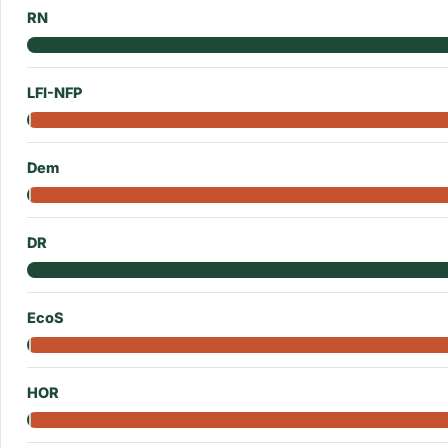
RN
LFI-NFP
Dem
DR
EcoS
HOR