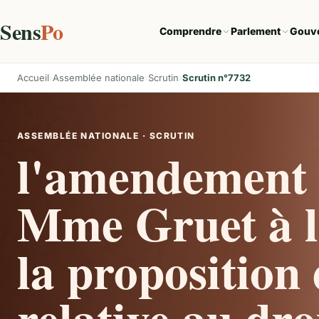
Sens
Po
Comprendre
Parlement
Gouv
Accueil
Assemblée nationale
Scrutin
Scrutin n°7732
ASSEMBLÉE NATIONALE · SCRUTIN
l'amendement 
Mme Gruet à l'
la proposition 
relative au droi