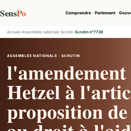
Sens
Po
Comprendre
Parlement
Gouv
Accueil
Assemblée nationale
Scrutin
Scrutin n°7739
ASSEMBLÉE NATIONALE · SCRUTIN
l'amendement 
Hetzel à l'artic
proposition de 
au droit à l'ai