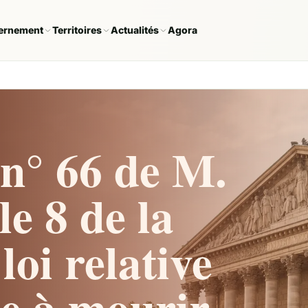
ernement
Territoires
Actualités
Agora
n° 66 de M.
le 8 de la
loi relative
de à mourir