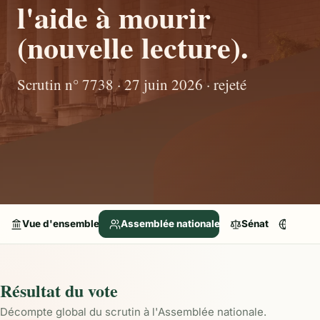
l'aide à mourir
(nouvelle lecture).
Scrutin n° 7738 · 27 juin 2026 · rejeté
Vue d'ensemble
Assemblée nationale
Sénat
Parle
Résultat du vote
Décompte global du scrutin à l'Assemblée nationale.