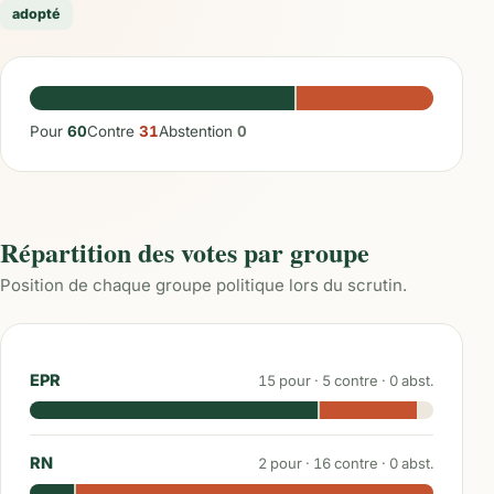
adopté
Pour
60
Contre
31
Abstention
0
Répartition des votes par groupe
Position de chaque groupe politique lors du scrutin.
EPR
15
pour ·
5
contre ·
0
abst.
RN
2
pour ·
16
contre ·
0
abst.