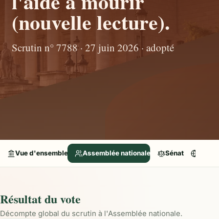
l'aide à mourir
(nouvelle lecture).
Scrutin n° 7788 · 27 juin 2026 · adopté
Vue d'ensemble
Assemblée nationale
Sénat
Parle
Résultat du vote
Décompte global du scrutin à l'Assemblée nationale.