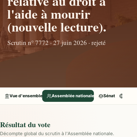
relative au droit à
l'aide à mourir
(nouvelle lecture).
Scrutin n° 7772 · 27 juin 2026 · rejeté
Vue d'ensemble
Assemblée nationale
Sénat
Parle
Résultat du vote
Décompte global du scrutin à l'Assemblée nationale.