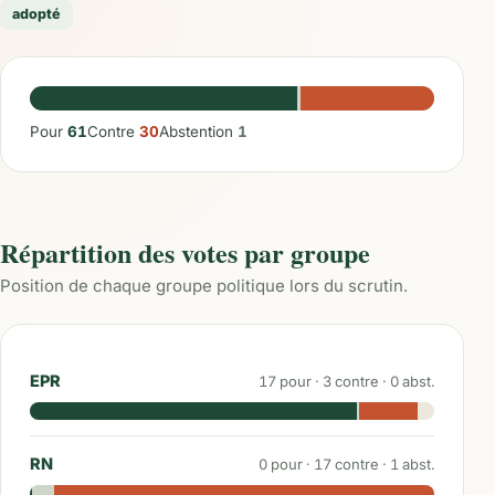
adopté
Pour
61
Contre
30
Abstention
1
Répartition des votes par groupe
Position de chaque groupe politique lors du scrutin.
EPR
17
pour ·
3
contre ·
0
abst.
RN
0
pour ·
17
contre ·
1
abst.