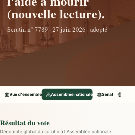
l'aide à mourir
(nouvelle lecture).
Scrutin n° 7789 · 27 juin 2026 · adopté
Vue d'ensemble
Assemblée nationale
Sénat
Parle
Résultat du vote
Décompte global du scrutin à l'Assemblée nationale.