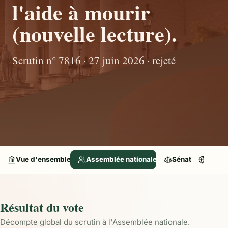
l'aide à mourir
(nouvelle lecture).
Scrutin n° 7816 · 27 juin 2026 · rejeté
Vue d'ensemble
Assemblée nationale
Sénat
Parle
Résultat du vote
Décompte global du scrutin à l'Assemblée nationale.