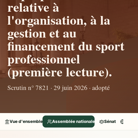
relative à
l'organisation, à la
gestion et au
financement du sport
professionnel
(première lecture).
Scrutin n° 7821 · 29 juin 2026 · adopté
Vue d'ensemble
Assemblée nationale
Sénat
Parle