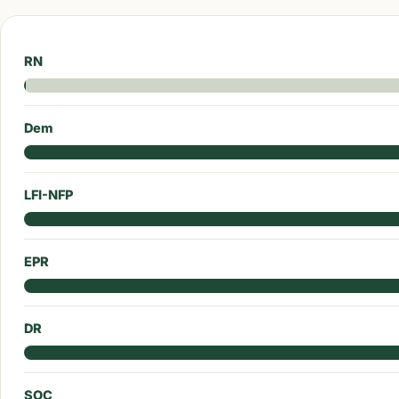
RN
Dem
LFI-NFP
EPR
DR
SOC