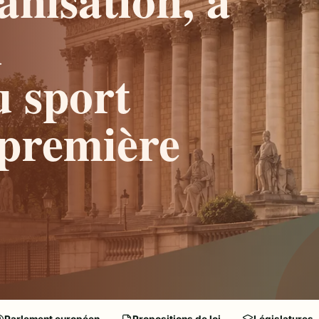
u
u sport
(première