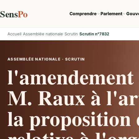
Sens
Po
Comprendre
Parlement
Gouv
Accueil
Assemblée nationale
Scrutin
Scrutin n°7832
ASSEMBLÉE NATIONALE · SCRUTIN
l'amendement 
M. Raux à l'ar
la proposition 
relative à l'or