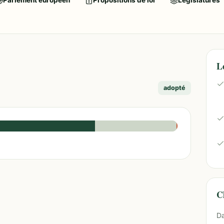
Parlement européen
Propositions de loi
Législatures
L
adopté
Ch
Da