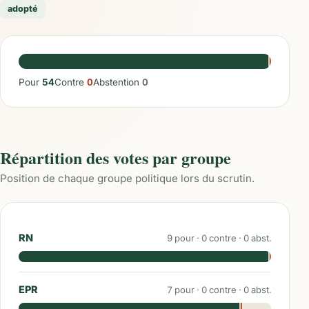
adopté
Pour
54
Contre
0
Abstention
0
Répartition des votes par groupe
Position de chaque groupe politique lors du scrutin.
RN
9
pour ·
0
contre ·
0
abst.
EPR
7
pour ·
0
contre ·
0
abst.