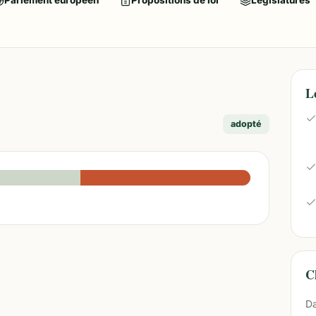
Parlement européen
Propositions de loi
Législatures
L
adopté
Ch
Da