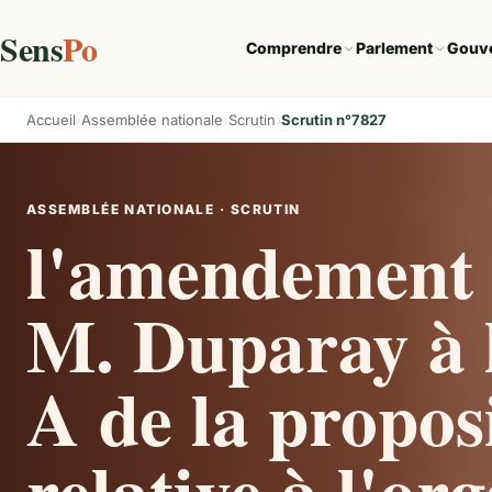
Sens
Po
Comprendre
Parlement
Gouv
Accueil
Assemblée nationale
Scrutin
Scrutin n°7827
ASSEMBLÉE NATIONALE · SCRUTIN
l'amendement 
M. Duparay à l
A de la proposi
relative à l'or