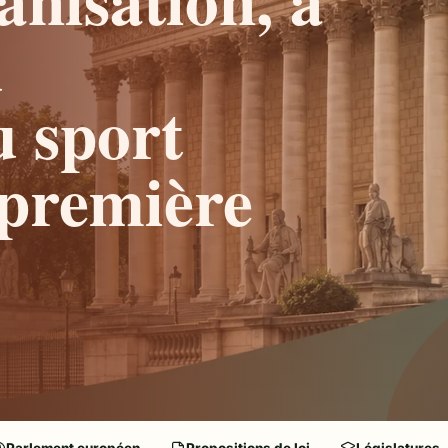
u
u sport
(première