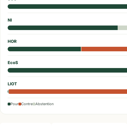
NI
HOR
EcoS
LIOT
Pour
Contre
Abstention