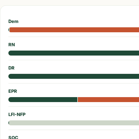
Dem
RN
DR
EPR
LFI-NFP
SOC