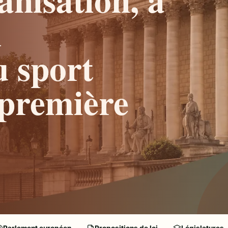
u
u sport
(première