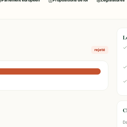
Parlement européen
Propositions de loi
Législatures
L
rejeté
Ch
Da