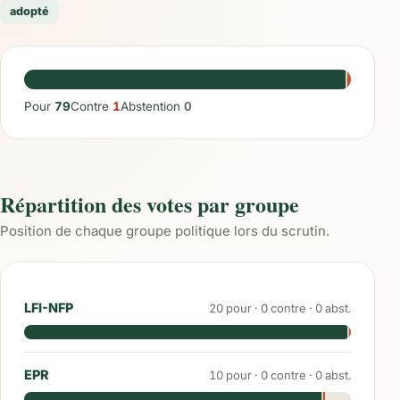
adopté
Pour
79
Contre
1
Abstention
0
Répartition des votes par groupe
Position de chaque groupe politique lors du scrutin.
LFI-NFP
20
pour ·
0
contre ·
0
abst.
EPR
10
pour ·
0
contre ·
0
abst.