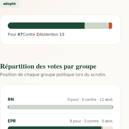
adopté
Pour
47
Contre
2
Abstention
15
Répartition des votes par groupe
Position de chaque groupe politique lors du scrutin.
RN
0
pour ·
0
contre ·
12
abst.
EPR
8
pour ·
0
contre ·
0
abst.