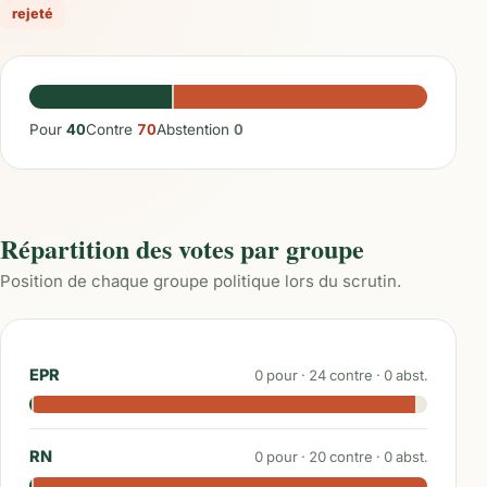
rejeté
Pour
40
Contre
70
Abstention
0
Répartition des votes par groupe
Position de chaque groupe politique lors du scrutin.
EPR
0
pour ·
24
contre ·
0
abst.
RN
0
pour ·
20
contre ·
0
abst.