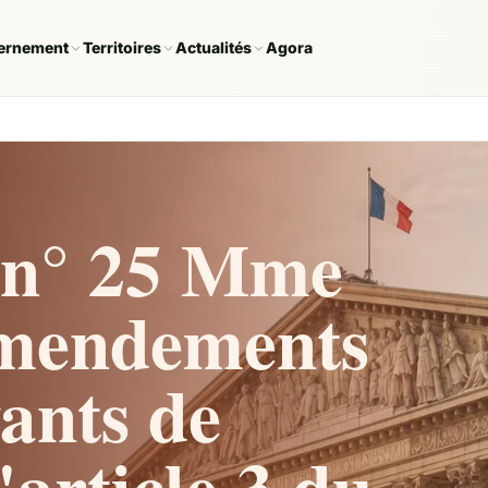
ernement
Territoires
Actualités
Agora
 n° 25 Mme
 amendements
vants de
'article 3 du