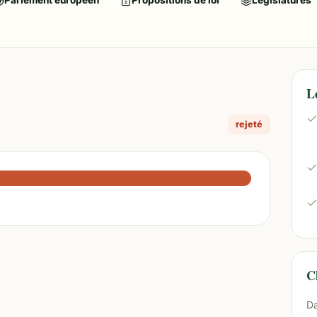
Parlement européen
Propositions de loi
Législatures
L
rejeté
Ch
Da