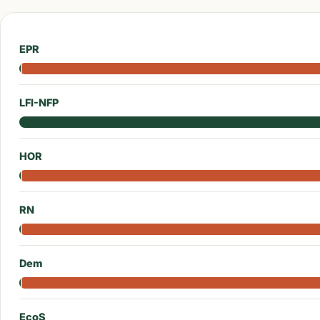
EPR
LFI-NFP
HOR
RN
Dem
EcoS