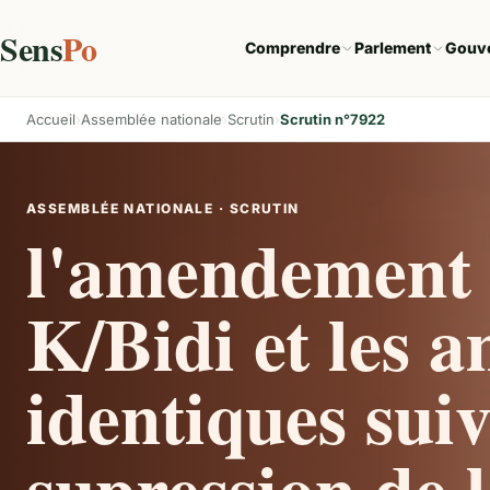
Sens
Po
Comprendre
Parlement
Gouv
Accueil
Assemblée nationale
Scrutin
Scrutin n°7922
ASSEMBLÉE NATIONALE · SCRUTIN
l'amendement
K/Bidi et les
identiques sui
supression de l