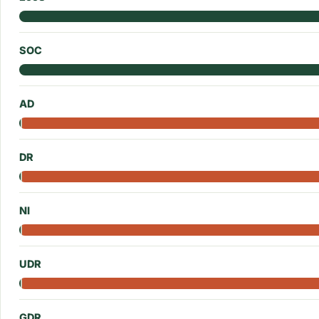
SOC
AD
DR
NI
UDR
GDR