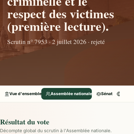
criminelle et le
respect des victimes
(première lecture).
Scrutin n° 7953 · 2 juillet 2026 · rejeté
Vue d'ensemble
Assemblée nationale
Sénat
Parle
Résultat du vote
Décompte global du scrutin à l'Assemblée nationale.