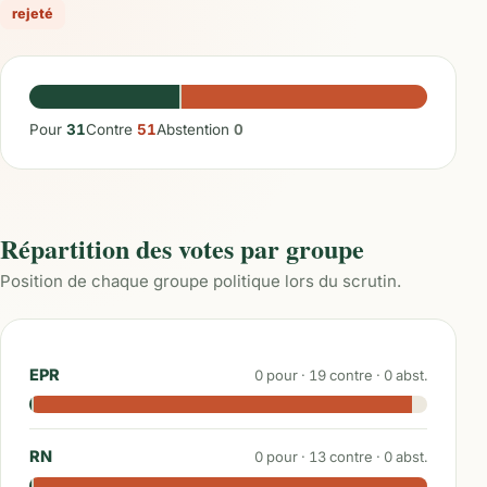
rejeté
Pour
31
Contre
51
Abstention
0
Répartition des votes par groupe
Position de chaque groupe politique lors du scrutin.
EPR
0
pour ·
19
contre ·
0
abst.
RN
0
pour ·
13
contre ·
0
abst.