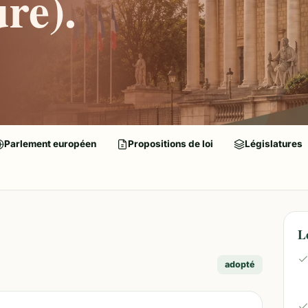
re).
Parlement européen
Propositions de loi
Législatures
L
adopté