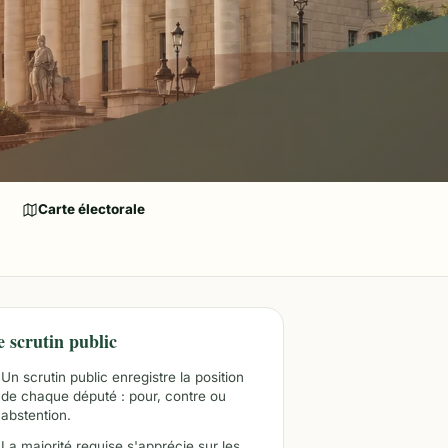
Carte électorale
e scrutin public
Un scrutin public enregistre la position
de chaque député : pour, contre ou
abstention.
La majorité requise s'apprécie sur les