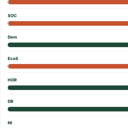
SOC
Dem
EcoS
HOR
DR
NI