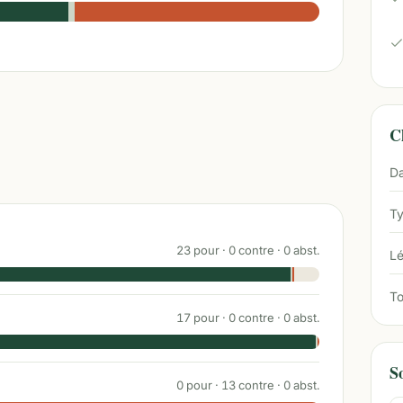
Ch
Da
Ty
23
pour ·
0
contre ·
0
abst.
Lé
To
17
pour ·
0
contre ·
0
abst.
S
0
pour ·
13
contre ·
0
abst.