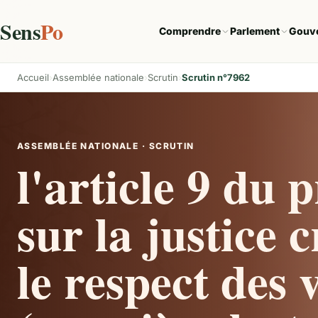
Sens
Po
Comprendre
Parlement
Gouv
Accueil
Assemblée nationale
Scrutin
Scrutin n°7962
ASSEMBLÉE NATIONALE · SCRUTIN
l'article 9 du p
sur la justice c
le respect des 