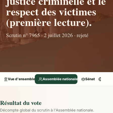
justice criminelle et le
respect des victimes
(première lecture).
Scrutin n° 7965 · 2 juillet 2026 · rejeté
Vue d'ensemble
Assemblée nationale
Sénat
Parle
Résultat du vote
Décompte global du scrutin à l'Assemblée nationale.