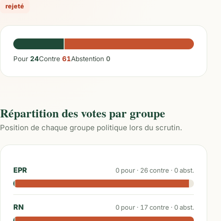
rejeté
Pour
24
Contre
61
Abstention
0
Répartition des votes par groupe
Position de chaque groupe politique lors du scrutin.
EPR
0
pour ·
26
contre ·
0
abst.
RN
0
pour ·
17
contre ·
0
abst.