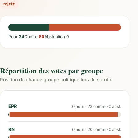
rejeté
Pour
34
Contre
60
Abstention
0
Répartition des votes par groupe
Position de chaque groupe politique lors du scrutin.
EPR
0
pour ·
23
contre ·
0
abst.
RN
0
pour ·
20
contre ·
0
abst.