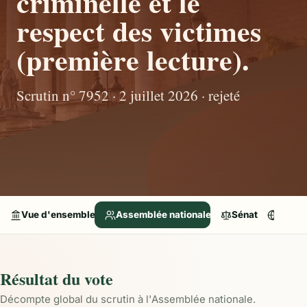
criminelle et le
respect des victimes
(première lecture).
Scrutin n° 7952 · 2 juillet 2026 · rejeté
Vue d'ensemble
Assemblée nationale
Sénat
Parle
Résultat du vote
Décompte global du scrutin à l'Assemblée nationale.