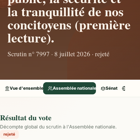
la tranquillité de nos
concitoyens (première
lecture).
Scrutin n° 7997 · 8 juillet 2026 · rejeté
Vue d'ensemble
Assemblée nationale
Sénat
Parle
Résultat du vote
Décompte global du scrutin à l'Assemblée nationale.
rejeté