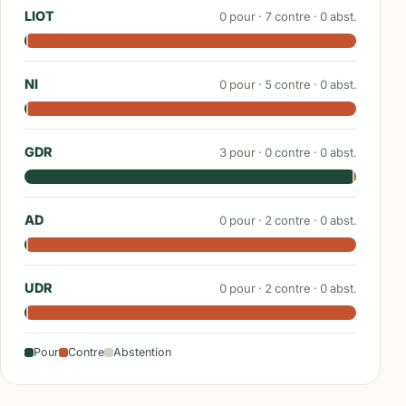
LIOT
0
pour ·
7
contre ·
0
abst.
NI
0
pour ·
5
contre ·
0
abst.
GDR
3
pour ·
0
contre ·
0
abst.
AD
0
pour ·
2
contre ·
0
abst.
UDR
0
pour ·
2
contre ·
0
abst.
Pour
Contre
Abstention