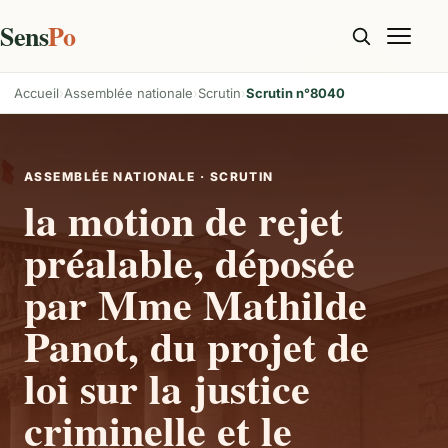
Sens
Po
Accueil
Assemblée nationale
Scrutin
Scrutin n°8040
ASSEMBLÉE NATIONALE · SCRUTIN
la motion de rejet
préalable, déposée
par Mme Mathilde
Panot, du projet de
loi sur la justice
criminelle et le