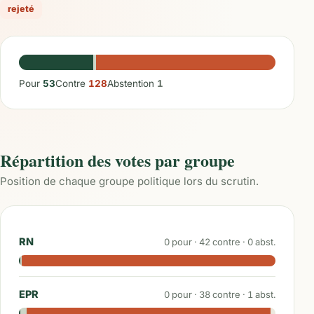
rejeté
Pour
53
Contre
128
Abstention
1
Répartition des votes par groupe
Position de chaque groupe politique lors du scrutin.
RN
0
pour ·
42
contre ·
0
abst.
EPR
0
pour ·
38
contre ·
1
abst.