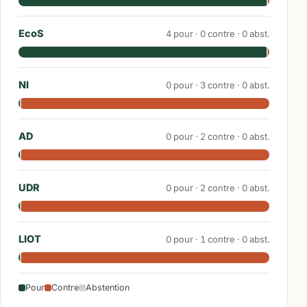
EcoS
4
pour ·
0
contre ·
0
abst.
NI
0
pour ·
3
contre ·
0
abst.
AD
0
pour ·
2
contre ·
0
abst.
UDR
0
pour ·
2
contre ·
0
abst.
LIOT
0
pour ·
1
contre ·
0
abst.
Pour
Contre
Abstention