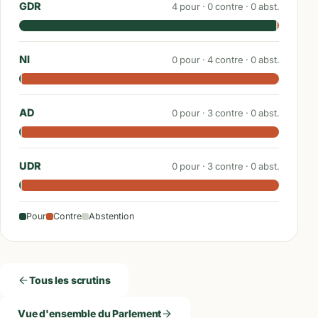
GDR
4
pour ·
0
contre ·
0
abst.
NI
0
pour ·
4
contre ·
0
abst.
AD
0
pour ·
3
contre ·
0
abst.
UDR
0
pour ·
3
contre ·
0
abst.
Pour
Contre
Abstention
Tous les scrutins
Vue d'ensemble du Parlement