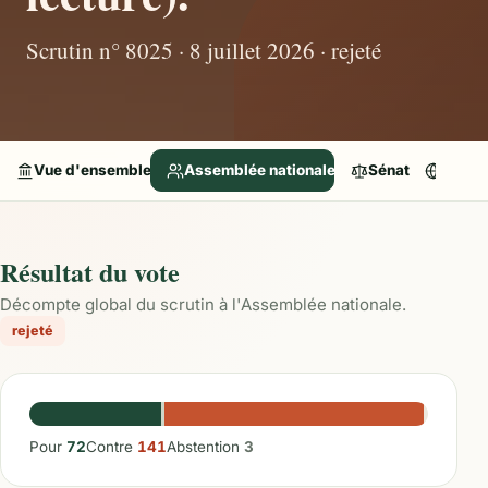
Scrutin n° 8025 · 8 juillet 2026 · rejeté
Vue d'ensemble
Assemblée nationale
Sénat
Parle
Résultat du vote
Décompte global du scrutin à l'Assemblée nationale.
rejeté
Pour
72
Contre
141
Abstention
3