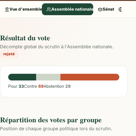
Vue d'ensemble
Assemblée nationale
Sénat
Parle
Résultat du vote
Décompte global du scrutin à l'Assemblée nationale.
rejeté
Pour
33
Contre
69
Abstention
29
Répartition des votes par groupe
Position de chaque groupe politique lors du scrutin.