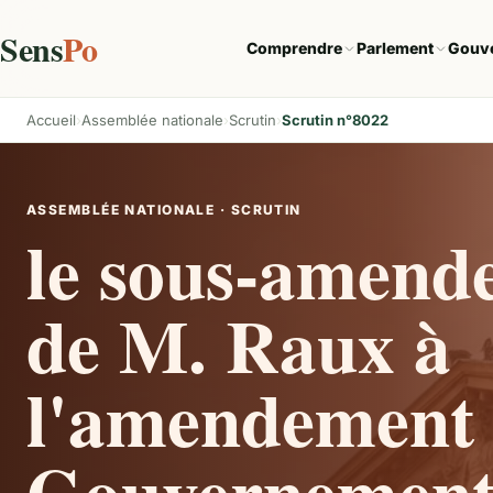
Sens
Po
Comprendre
Parlement
Gouv
Accueil
Assemblée nationale
Scrutin
Scrutin n°8022
ASSEMBLÉE NATIONALE · SCRUTIN
le sous-amend
de M. Raux à
l'amendement 
Gouvernement 