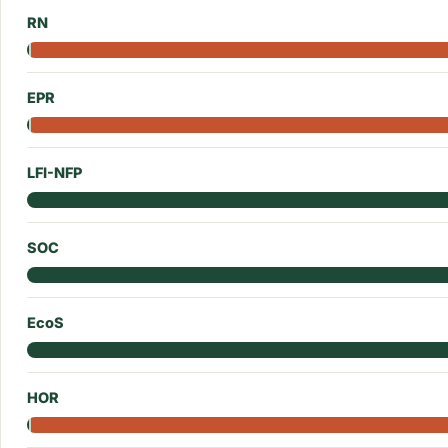
RN
EPR
LFI-NFP
SOC
EcoS
HOR