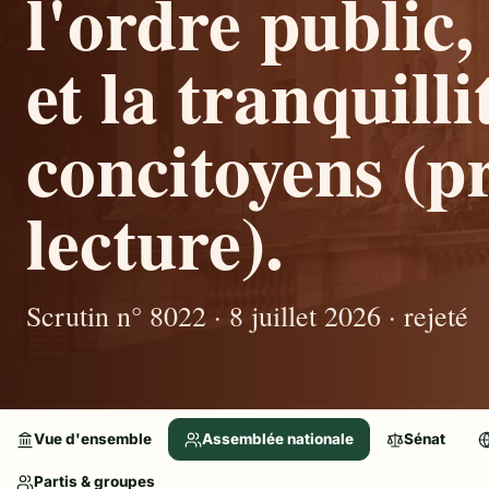
l'ordre public,
et la tranquilli
concitoyens (p
lecture).
Scrutin n° 8022 · 8 juillet 2026 · rejeté
Vue d'ensemble
Assemblée nationale
Sénat
Partis & groupes