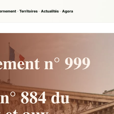
ernement
Territoires
Actualités
Agora
ement n° 999
n° 884 du
et aux