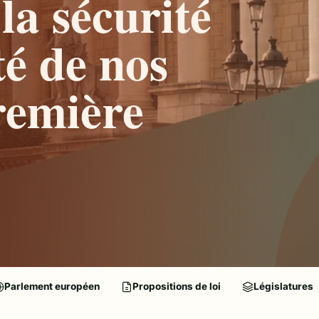
 la sécurité
té de nos
remière
Parlement européen
Propositions de loi
Législatures