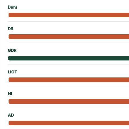
Dem
DR
GDR
LIOT
NI
AD