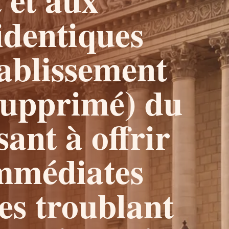
dentiques
tablissement
(supprimé) du
sant à offrir
immédiates
s troublant