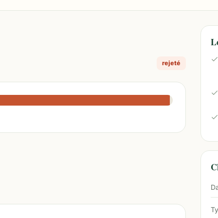
L
rejeté
Ch
Da
Ty