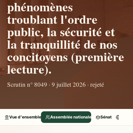
phénomènes
troublant l'ordre
public, la sécurité et
la tranquillité de nos
concitoyens (première
lecture).
Scrutin n° 8049 · 9 juillet 2026 · rejeté
Vue d'ensemble
Assemblée nationale
Sénat
Parle